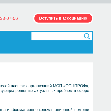
33-07-06
Вступить в ассоциацию
вителей членских организаций МОП «СОЦПРОФ»,
ствующих решению актуальных проблем в сфере
нтра информационно-консультационной помощи